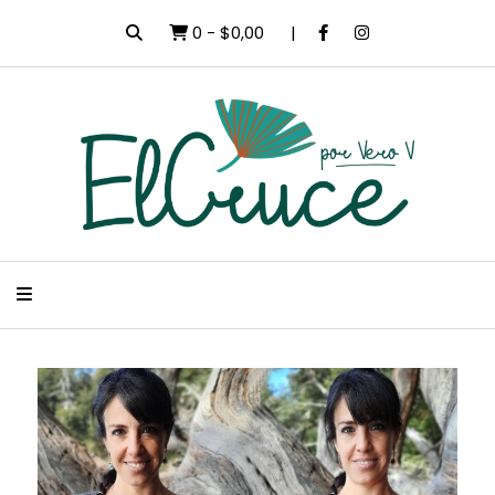
0
-
$0,00