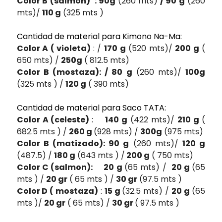
Color B (salmón) : 90g
(260 mts)
/ 90 g
(260
mts)/
110 g
(325 mts )
Cantidad de material para Kimono Na-Ma:
Color A ( violeta)
: /
170 g
(520 mts)/
200 g
(
650 mts) /
250g
( 812.5 mts)
Color B (mostaza): / 80 g
(260 mts)/
100g
(325 mts ) /
120 g
( 390 mts)
Cantidad de material para Saco TATA:
Color A (celeste)
:
140 g
(422 mts)/
210 g
(
682.5 mts ) /
260 g
(928 mts) /
300g
(975 mts)
Color B (matizado): 90 g
(260 mts)/
120 g
(487.5) /
180 g
(643 mts ) /
200 g
( 750 mts)
Color C (salmon): 20 g
(65 mts) /
20 g
(65
mts ) /
20 gr
( 65 mts ) /
30 gr
(97.5 mts )
Color D ( mostaza)
:
15 g
(32.5 mts) /
20 g
(65
mts )/
20 gr
( 65 mts) /
30 gr
( 97.5 mts )