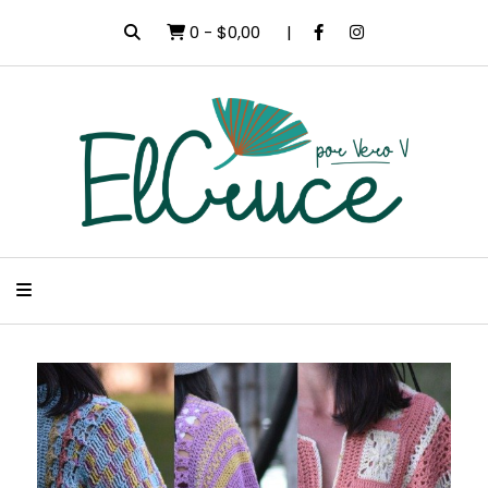
0
-
$0,00