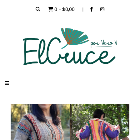
0
-
$0,00