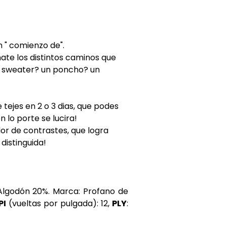
 " comienzo de".
nate los distintos caminos que
un sweater? un poncho? un
tejes en 2 o 3 dias, que podes
 lo porte se lucira!
or de contrastes, que logra
 distinguida!
Algodón 20%. Marca: Profano de
PI
(vueltas por pulgada): 12,
PLY
: