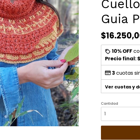
Cuell
Guia P
$16.250,
10% OFF
co
Precio final:
$
3
cuotas si
Ver cuotas y 
Cantidad