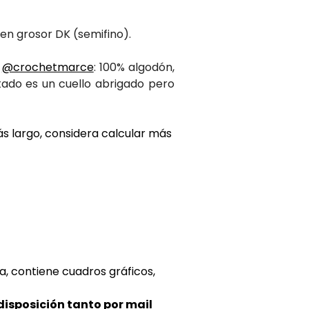
 en grosor DK (semifino).
e
@crochetmarce
: 100% algodón,
ltado es un cuello abrigado pero
ás largo, considera calcular más
a, contiene cuadros gráficos,
disposición tanto por mail