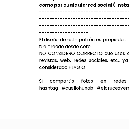
como por cualquier red social ( Inst
----------------------------------
----------------------------------
----------------------------------
-------------------
El diseño de este patrón es propiedad i
fue creado desde cero.
NO CONSIDERO CORRECTO que uses est
revistas, web, redes sociales, etc., y
considerado PLAGIO
Si compartís fotos en redes
hashtag #cuellohunab #elcrucexvero