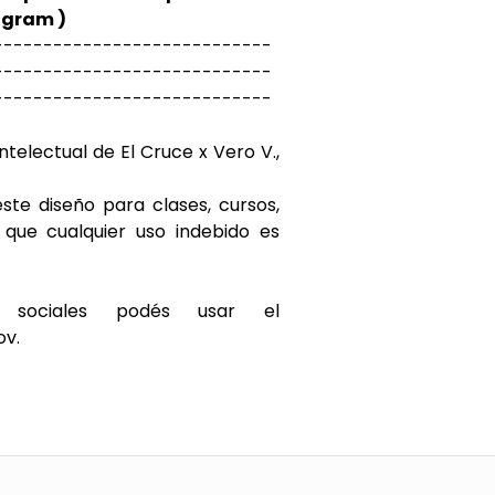
agram )
----------------------------
----------------------------
----------------------------
ntelectual de El Cruce x Vero V.,
e diseño para clases, cursos,
a que cualquier uso indebido es
 sociales podés usar el
v.