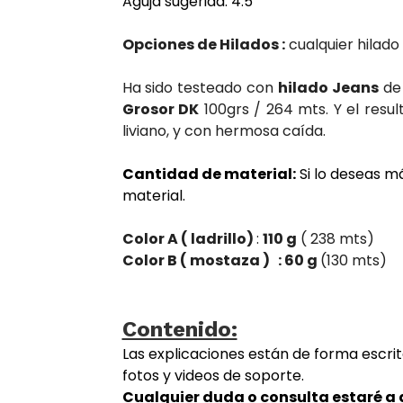
Aguja sugerida: 4.5
Opciones de Hilados :
cualquier hilado
Ha sido testeado con
hilado Jeans
d
Grosor DK
100grs / 264 mts. Y el resu
liviano, y con hermosa caída.
Cantidad de material:
Si lo deseas m
material.
Color A ( ladrillo)
:
110 g
( 238 mts)
Color B ( mostaza ) : 60 g
(130 mts)
Contenido:
Las explicaciones están de forma escrit
fotos y videos de soporte.
Cualquier duda o consulta estaré a 