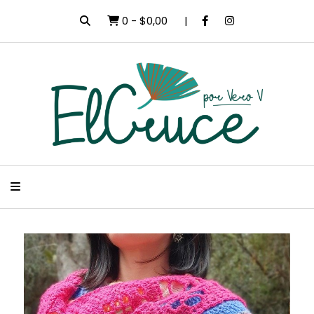
0
-
$0,00